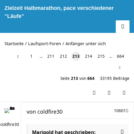
Zielzeit Halbmarathon, pace verschiedener
"Läufe"
Startseite
Laufsport-Foren
Anfänger unter sich
1
…
211
212
213
214
215
…
664
Seite
213
von
664
33195 Beiträge
von
coldfire30
10601
coldfire30
Marigold hat geschrieben: