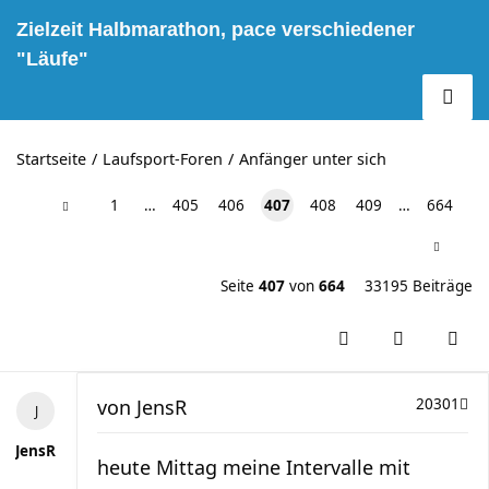
Zielzeit Halbmarathon, pace verschiedener
"Läufe"
Startseite
Laufsport-Foren
Anfänger unter sich
1
…
405
406
407
408
409
…
664
Seite
407
von
664
33195 Beiträge
von
JensR
20301
JensR
heute Mittag meine Intervalle mit