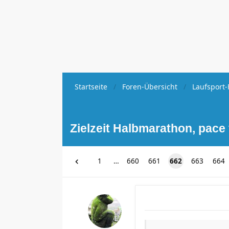
Startseite
Foren-Übersicht
Laufsport-
Zielzeit Halbmarathon, pace
1
…
660
661
662
663
664