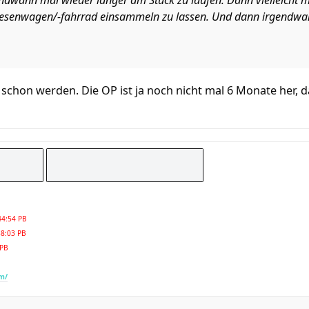
gendwann mal wieder länger am Stück zu laufen. Dann vielleich
Besenwagen/-fahrrad einsammeln zu lassen. Und dann irgendwa
 schon werden. Die OP ist ja noch nicht mal 6 Monate her, d
44:54 PB
38:03 PB
 PB
m/