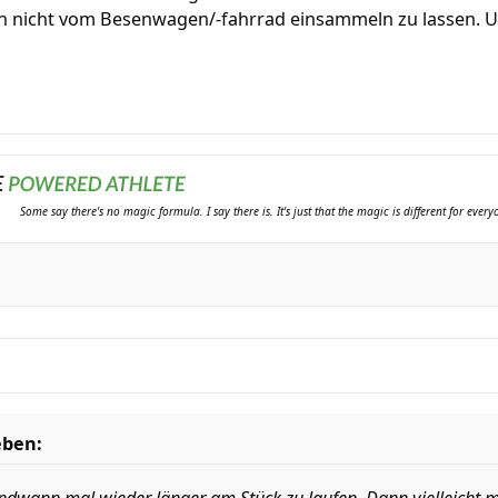
h nicht vom Besenwagen/-fahrrad einsammeln zu lassen. 
Some say there's no magic formula. I say there is. It's just that the magic is different for ever
eben: