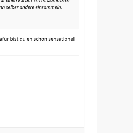
t mal einen kurzen WK mitzumachen
nn selber andere einsammeln.
afür bist du eh schon sensationell