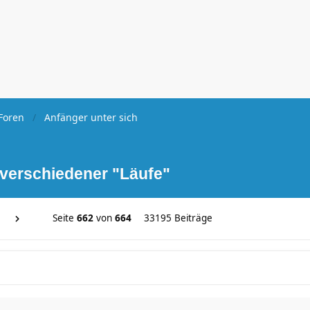
Foren
Anfänger unter sich
 verschiedener "Läufe"
Seite
662
von
664
33195 Beiträge