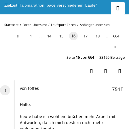
Zielzeit Halbmarathon, pace verschiedener "Läufe"
Startseite
Foren-Übersicht
Laufsport-Foren
Anfänger unter sich
1
…
14
15
16
17
18
…
664
Seite
16
von
664
33195 Beiträge
von
töffes
751
Hallo,
heute habe ich wohl ein bißchen mehr Arbeit mit
Antworten, da ich mich gestern nicht mehr
einloggen konnte.