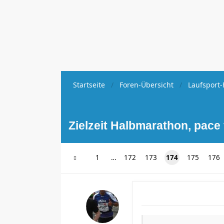
Startseite
Foren-Übersicht
Laufsport-
Zielzeit Halbmarathon, pace
1
…
172
173
174
175
176