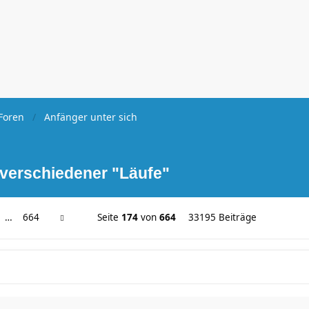
Foren
Anfänger unter sich
 verschiedener "Läufe"
…
664
Seite
174
von
664
33195 Beiträge