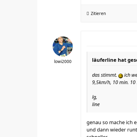
Zitieren
läuferline hat ge
lowi2000
das stimmt.
ich we
9,5km/h, 10 min. 10 k
lg,
line
genau so mache ich e
und dann wieder runt