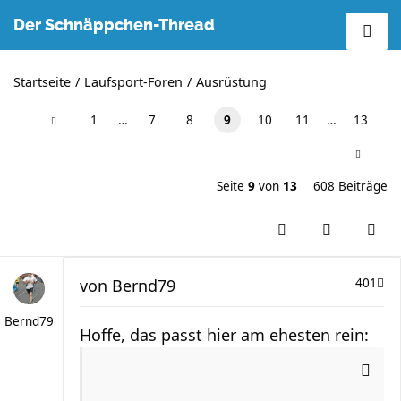
Der Schnäppchen-Thread
Startseite
Laufsport-Foren
Ausrüstung
1
…
7
8
9
10
11
…
13
Seite
9
von
13
608 Beiträge
von
Bernd79
401
Bernd79
Hoffe, das passt hier am ehesten rein: