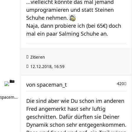
...vielleicht könnte das mal jemand
umprogramieren und statt Steinen
Schuhe nehmen.
Naja, dann probiere ich (bei 65€) doch
mal ein paar Salming Schuhe an.
Zitieren
12.12.2018, 16:59
von
spaceman_t
420
spaceman_t
Die sind aber wie Du schon im anderen
Fred angemerkt hast sehr luftig
geschnitten. Dafür dürften sie Deiner
Dynamik schon sehr entgegenkommen.