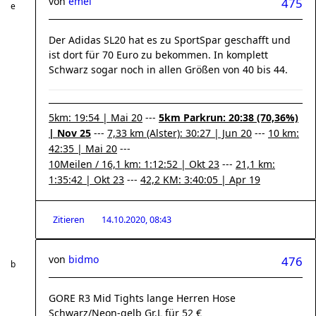
von
emel
475
Der Adidas SL20 hat es zu SportSpar geschafft und
ist dort für 70 Euro zu bekommen. In komplett
Schwarz sogar noch in allen Größen von 40 bis 44.
5km: 19:54 | Mai 20
---
5km Parkrun: 20:38 (70,36%)
| Nov 25
---
7,33 km (Alster): 30:27 | Jun 20
---
10 km:
42:35 | Mai 20
---
10Meilen / 16,1 km: 1:12:52 | Okt 23
---
21,1 km:
1:35:42 | Okt 23
---
42,2 KM: 3:40:05 | Apr 19
Zitieren
14.10.2020, 08:43
von
bidmo
476
GORE R3 Mid Tights lange Herren Hose
Schwarz/Neon-gelb Gr.L für 52 €