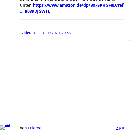
unten.
https://www.amazon.de/dp/B07SKHGF8D/ref
... B089DJGWTL
Zitieren
01.09.2020, 20:58
von
Friemel
468