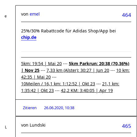
von
emel
464
25%/30% Rabattcode für Adidas Shop/App bei
chip.de
5km: 19:54 | Mai 20
---
5km Parkrun: 20:38 (70,36%)
| Nov 25
---
7,33 km (Alster): 30:27 | Jun 20
---
10 km:
42:35 | Mai 20
---
10Meilen / 16,1 km: 1:12:52 | Okt 23
---
21,1 km:
1:35:42 | Okt 23
---
42,2 KM: 3:40:05 | Apr 19
Zitieren
26.06.2020, 10:38
von
Lundski
465