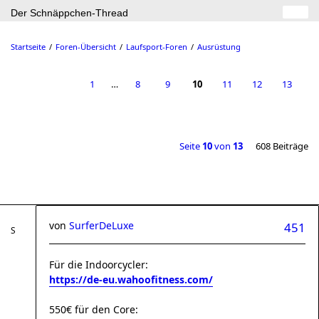
Der Schnäppchen-Thread
Startseite
Foren-Übersicht
Laufsport-Foren
Ausrüstung
1
…
8
9
10
11
12
13
Seite
10
von
13
608 Beiträge
von
SurferDeLuxe
451
Für die Indoorcycler:
https://de-eu.wahoofitness.com/
550€ für den Core: