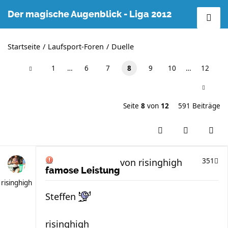
Der magische Augenblick - Liga 2012
Startseite
Laufsport-Foren
Duelle
1
…
6
7
8
9
10
…
12
Seite
8
von
12
591 Beiträge
von
risinghigh
351
famose Leistung
risinghigh
Steffen
risinghigh