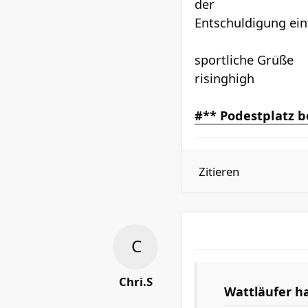
der
Entschuldigung einf
sportliche Grüße
risinghigh
#** Podestplatz b
Zitieren
Chri.S
Wattläufer h