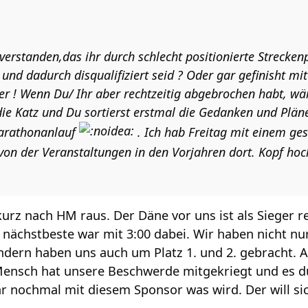
 verstanden,das ihr durch schlecht positionierte Strecken
und dadurch disqualifiziert seid ? Oder gar gefinisht mi
ter ! Wenn Du/ Ihr aber rechtzeitig abgebrochen habt, wär
die Katz und Du sortierst erstmal die Gedanken und Plän
arathonanlauf
. Ich hab Freitag mit einem ges
von der Veranstaltungen in den Vorjahren dort. Kopf hoc
kurz nach HM raus. Der Däne vor uns ist als Sieger re
 nächstbeste war mit 3:00 dabei. Wir haben nicht n
ndern haben uns auch um Platz 1. und 2. gebracht. A
Mensch hat unsere Beschwerde mitgekriegt und es 
r nochmal mit diesem Sponsor was wird. Der will si