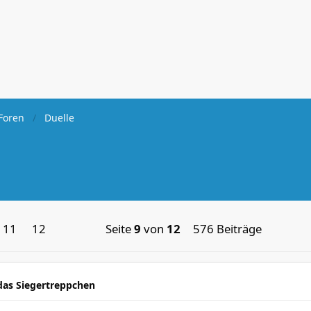
Foren
Duelle
11
12
Seite
9
von
12
576 Beiträge
das Siegertreppchen