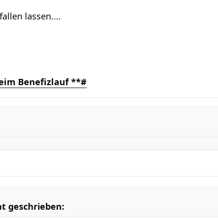
allen lassen....
eim Benefizlauf **#
at geschrieben: