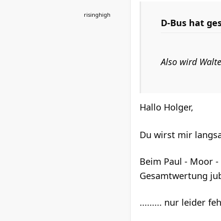
risinghigh
D-Bus hat ge
Also wird Walte
Hallo Holger,
Du wirst mir langs
Beim Paul - Moor - B
Gesamtwertung jub
......... nur leide