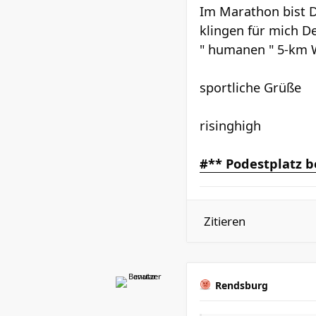
Im Marathon bist D
klingen für mich D
" humanen " 5-km W
sportliche Grüße
risinghigh
#** Podestplatz b
Zitieren
Rendsburg