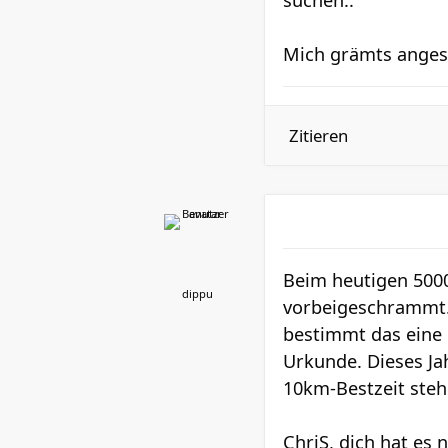
suchen..
Mich grämts angesic
Zitieren
Beim heutigen 5000
dippu
vorbeigeschrammt. 
bestimmt das eine 
Urkunde. Dieses Ja
10km-Bestzeit steh
ChriS, dich hat es 