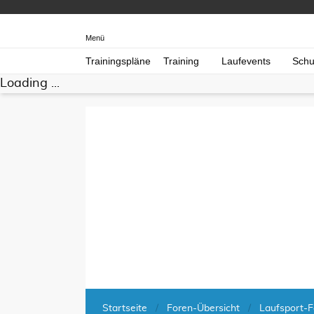
Menü
Trainingspläne
Training
Laufevents
Schu
Loading ...
Startseite
Foren-Übersicht
Laufsport-F