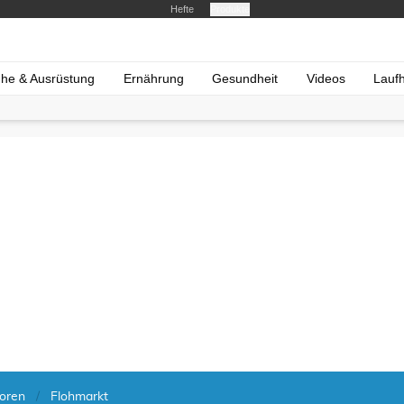
Hefte
Produkte
he & Ausrüstung
Ernährung
Gesundheit
Videos
Lauf
oren
Flohmarkt