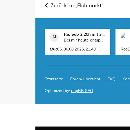
Zurück zu „Flohmarkt“
Re: Sub 3:20h mit 3-4 mal Training die Woche machb
Bei mir heute entspannt 10km very easy @5:20
Muc85
,
06.08.2026, 21:48
RedD
Startseite
Foren-Übersicht
FAQ
Kon
Optimized by:
phpBB SEO