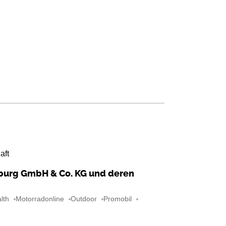
aft
mburg GmbH & Co. KG und deren
lth
Motorradonline
Outdoor
Promobil