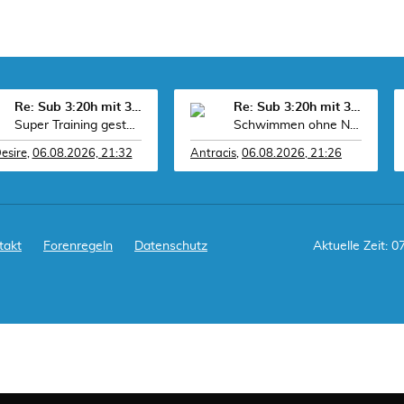
Re: Sub 3:20h mit 3-4 mal Training die Woche machb
Re: Sub 3:20h mit 3-4 mal Training die Woche machb
Super Training gestern Antracis Wollte schon mal v
Schwimmen ohne Neo ist zäh. Heute 2553m in 67 Minu
esire
,
06.08.2026, 21:32
Antracis
,
06.08.2026, 21:26
takt
Forenregeln
Datenschutz
Aktuelle Zeit: 0