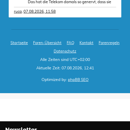
Das hat die Telekom damals so genervt, dass sie
ruca
,
07.08.2026, 11:58
Startseite
Foren-Übersicht
FAQ
Kontakt
Forenregeln
Datenschutz
Alle Zeiten sind
UTC+02:00
Aktuelle Zeit: 07.08.2026, 12:41
Optimized by:
phpBB SEO
Newsletter