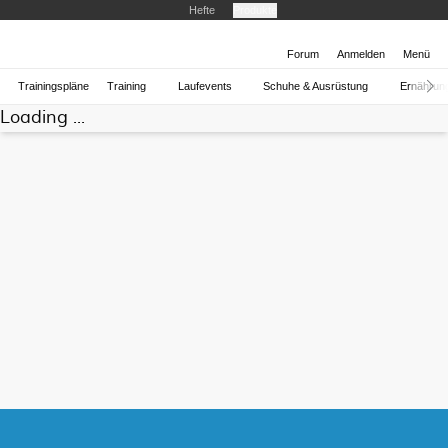
Hefte
Produkte
Forum
Anmelden
Menü
Trainingspläne
Training
Laufevents
Schuhe & Ausrüstung
Ernährun
Loading ...