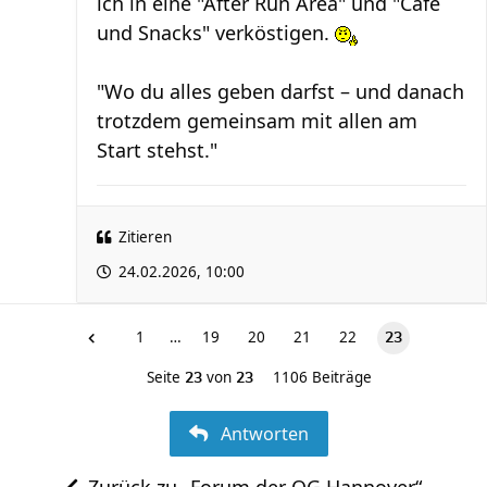
ich in eine "After Run Area" und "Cafe
und Snacks" verköstigen.
"Wo du alles geben darfst – und danach
trotzdem gemeinsam mit allen am
Start stehst."
Zitieren
24.02.2026, 10:00
1
…
19
20
21
22
23
Seite
von
1106 Beiträge
23
23
Antworten