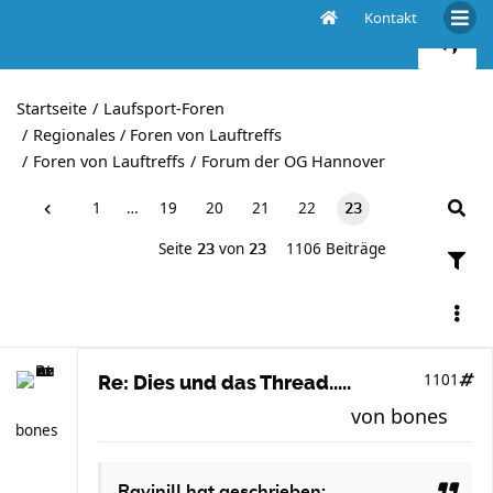
Kontakt
Dies und das Thread.....
Startseite
Laufsport-Foren
Regionales / Foren von Lauftreffs
Foren von Lauftreffs
Forum der OG Hannover
1
…
19
20
21
22
23
Seite
von
1106 Beiträge
23
23
1101
Re: Dies und das Thread.....
von
bones
bones
RaviniII
hat geschrieben: