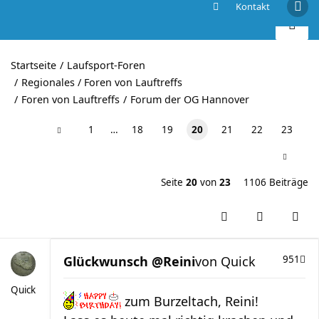
Kontakt
Dies und das Thread.....
Startseite
Laufsport-Foren
Regionales / Foren von Lauftreffs
Foren von Lauftreffs
Forum der OG Hannover
1
…
18
19
20
21
22
23
Seite
20
von
23
1106 Beiträge
Glückwunsch @Reini
von
Quick
951
Quick
zum Burzeltach, Reini!