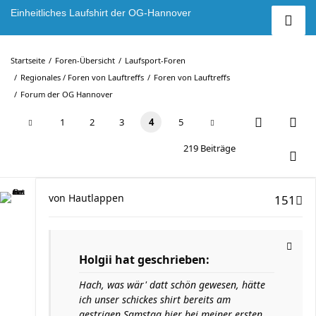
Einheitliches Laufshirt der OG-Hannover
Startseite
Foren-Übersicht
Laufsport-Foren
Regionales / Foren von Lauftreffs
Foren von Lauftreffs
Forum der OG Hannover
1
2
3
4
5
219 Beiträge
von
Hautlappen
151
Holgii hat geschrieben:
Hach, was wär' datt schön gewesen, hätte
ich unser schickes shirt bereits am
gestrigen Samstag hier bei meiner ersten