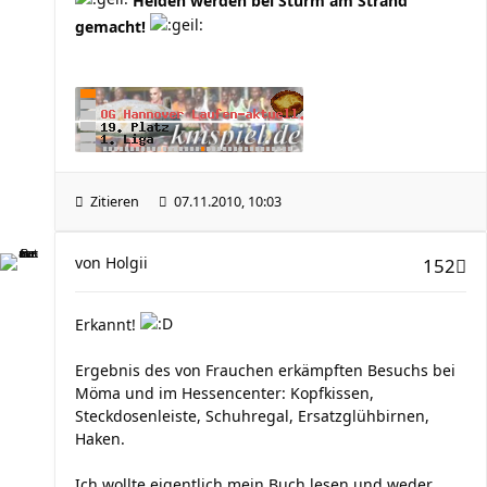
Helden werden bei Sturm am Strand
gemacht!
Zitieren
07.11.2010, 10:03
von
Holgii
152
Erkannt!
Ergebnis des von Frauchen erkämpften Besuchs bei
Möma und im Hessencenter: Kopfkissen,
Steckdosenleiste, Schuhregal, Ersatzglühbirnen,
Haken.
Ich wollte eigentlich mein Buch lesen und weder