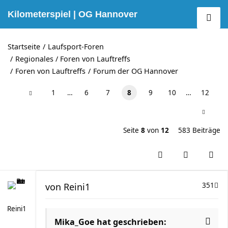
Kilometerspiel | OG Hannover
Startseite
Laufsport-Foren
Regionales / Foren von Lauftreffs
Foren von Lauftreffs
Forum der OG Hannover
1
…
6
7
8
9
10
…
12
Seite
8
von
12
583 Beiträge
von
Reini1
351
Reini1
Mika_Goe hat geschrieben: