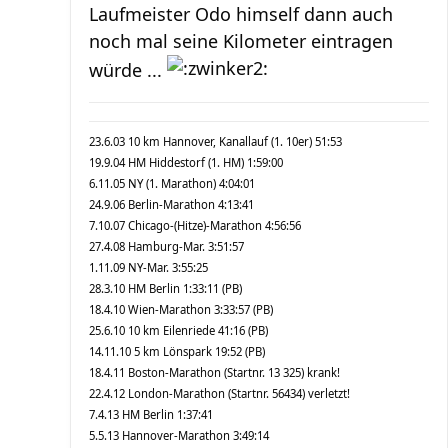
Laufmeister Odo himself dann auch
noch mal seine Kilometer eintragen
würde ...
23.6.03 10 km Hannover, Kanallauf (1. 10er) 51:53
19.9.04 HM Hiddestorf (1. HM) 1:59:00
6.11.05 NY (1. Marathon) 4:04:01
24.9.06 Berlin-Marathon 4:13:41
7.10.07 Chicago-(Hitze)-Marathon 4:56:56
27.4.08 Hamburg-Mar. 3:51:57
1.11.09 NY-Mar. 3:55:25
28.3.10 HM Berlin 1:33:11 (PB)
18.4.10 Wien-Marathon 3:33:57 (PB)
25.6.10 10 km Eilenriede 41:16 (PB)
14.11.10 5 km Lönspark 19:52 (PB)
18.4.11 Boston-Marathon (Startnr. 13 325) krank!
22.4.12 London-Marathon (Startnr. 56434) verletzt!
7.4.13 HM Berlin 1:37:41
5.5.13 Hannover-Marathon 3:49:14