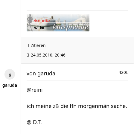
Zitieren
24.05.2010, 20:46
von
garuda
420
garuda
@reini
ich meine zB die ffn morgenmän sache.
@ D.T.