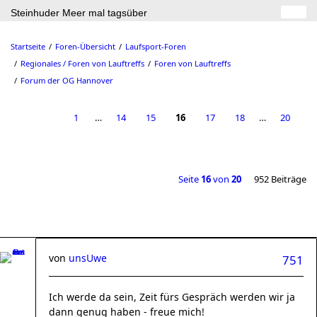
Steinhuder Meer mal tagsüber
Startseite
Foren-Übersicht
Laufsport-Foren
Regionales / Foren von Lauftreffs
Foren von Lauftreffs
Forum der OG Hannover
1
…
14
15
16
17
18
…
20
Seite
16
von
20
952 Beiträge
von
unsUwe
751
Ich werde da sein, Zeit fürs Gespräch werden wir ja
dann genug haben - freue mich!