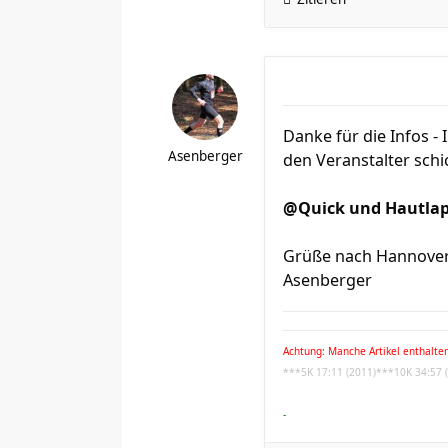
Danke für die Infos -
Asenberger
den Veranstalter sch
@Quick und Hautla
Grüße nach Hannove
Asenberger
Achtung: Manche Artikel enthalten
***5K 17:11 (2011)***10K 34:57 
-