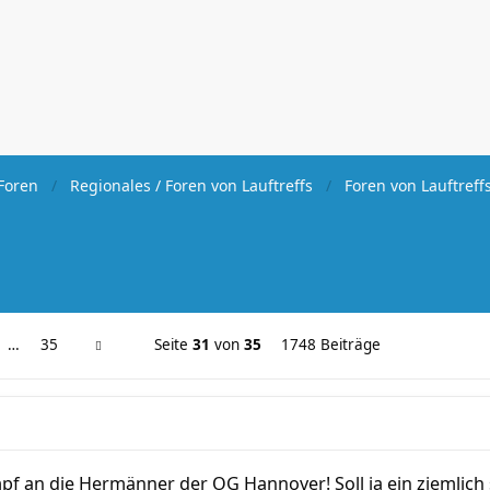
Foren
Regionales / Foren von Lauftreffs
Foren von Lauftreff
…
35
Seite
31
von
35
1748 Beiträge
pf an die Hermänner der OG Hannover! Soll ja ein ziemlich