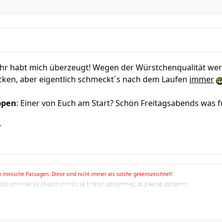
 Ihr habt mich überzeugt! Wegen der Würstchenqualität wer
icken, aber eigentlich schmeckt´s nach dem Laufen
immer
ppen
: Einer von Euch am Start? Schön Freitagsabends was 
r
 ironische Passagen. Diese sind nicht immer als solche gekennzeichnet!
(2011)***15K 55:29 (2011)***21,1K 1:19:57 (2010)***42,2K 2:44:38 (2010)***