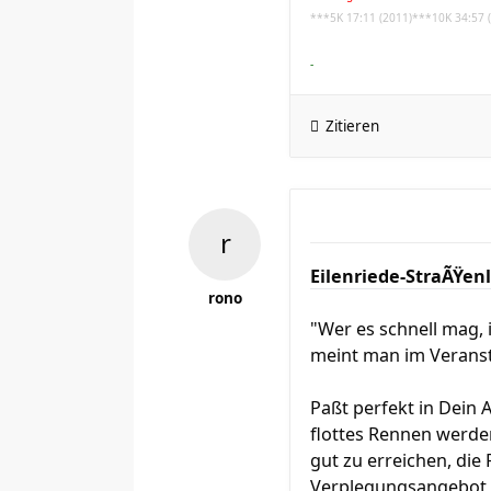
***5K 17:11 (2011)***10K 34:57 
-
Zitieren
Eilenriede-StraÃŸenl
rono
"Wer es schnell mag, 
meint man im Verans
Paßt perfekt in Dein 
flottes Rennen werden.
gut zu erreichen, die
Verplegungsangebot b