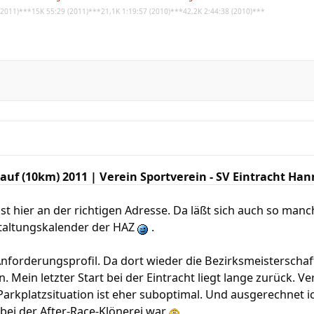
(2011)***15K 55:29 (2011)***21,1K 1:19:57 (2010)***42,2K 2:44:38 (2010)***
auf (10km) 2011 | Verein Sportverein - SV Eintracht Ha
ist hier an der richtigen Adresse. Da läßt sich auch so ma
taltungskalender der HAZ
.
Anforderungsprofil. Da dort wieder die Bezirksmeisterschaf
 Mein letzter Start bei der Eintracht liegt lange zurück. Ve
 Parkplatzsituation ist eher suboptimal. Und ausgerechnet i
ei der After-Race-Klönerei war
.