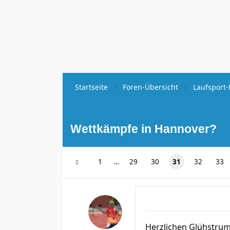
Startseite
Foren-Übersicht
Laufsport-
Wettkämpfe in Hannover?
1
…
29
30
31
32
33
Herzlichen Glühstrum