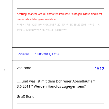
Achtung: Manche Artikel enthalten ironische Passagen. Diese sind nicht
immer als solche gekennzeichnet!
***5K 17:11 (2011)***10K 34:57 (2011)***15K 55:29 (2011)***21,1K
1:19:57 (2010)***42,2K 2:44:38 (2010)***
-
Zitieren
18.05.2011, 17:57
von
rono
1512
.....und was ist mit dem Döhrener Abendlauf am
3.6.2011 ? Werden Hanofos zugegen sein?
Gruß Rono