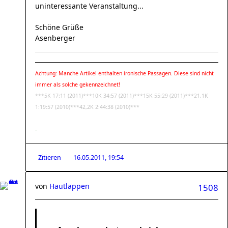
uninteressante Veranstaltung...
Schöne Grüße
Asenberger
Achtung: Manche Artikel enthalten ironische Passagen. Diese sind nicht
immer als solche gekennzeichnet!
***5K 17:11 (2011)***10K 34:57 (2011)***15K 55:29 (2011)***21,1K
1:19:57 (2010)***42,2K 2:44:38 (2010)***
-
Zitieren
16.05.2011, 19:54
von
Hautlappen
1508