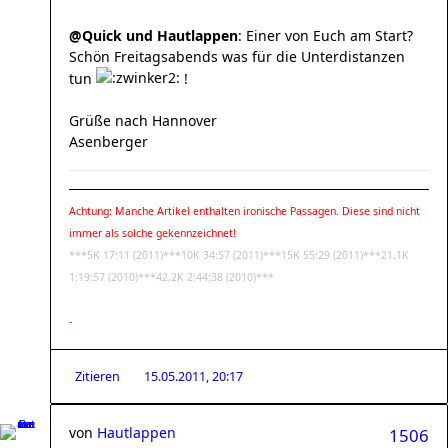
@Quick und Hautlappen
: Einer von Euch am Start?
Schön Freitagsabends was für die Unterdistanzen
tun
!
Grüße nach Hannover
Asenberger
Achtung: Manche Artikel enthalten ironische Passagen. Diese sind nicht
immer als solche gekennzeichnet!
***5K 17:11 (2011)***10K 34:57 (2011)***15K 55:29 (2011)***21,1K
1:19:57 (2010)***42,2K 2:44:38 (2010)***
-
Zitieren
15.05.2011, 20:17
von
Hautlappen
1506