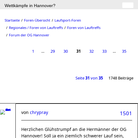
Wettkämpfe in Hannover?
Startseite
Foren-Übersicht
Laufsport-Foren
Regionales / Foren von Lauftreffs
Foren von Lauftreffs
Forum der OG Hannover
1
…
29
30
31
32
33
…
35
Seite
31
von
35
1748 Beiträge
von
chrypray
1501
Herzlichen Glühstrumpf an die Hermänner der OG
Hannover! Soll ja ein ziemlich schwerer Lauf sein,