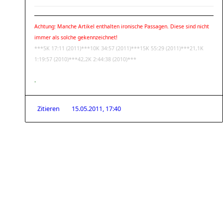
Achtung: Manche Artikel enthalten ironische Passagen. Diese sind nicht
immer als solche gekennzeichnet!
***5K 17:11 (2011)***10K 34:57 (2011)***15K 55:29 (2011)***21,1K
1:19:57 (2010)***42,2K 2:44:38 (2010)***
-
Zitieren
15.05.2011, 17:40