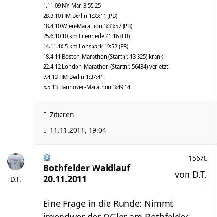
1.11.09 NY-Mar. 3:55:25
28.3.10 HM Berlin 1:33:11 (PB)
18.4.10 Wien-Marathon 3:33:57 (PB)
25.6.10 10 km Eilenriede 41:16 (PB)
14.11.10 5 km Lönspark 19:52 (PB)
18.4.11 Boston-Marathon (Startnr. 13 325) krank!
22.4.12 London-Marathon (Startnr. 56434) verletzt!
7.4.13 HM Berlin 1:37:41
5.5.13 Hannover-Marathon 3:49:14
Zitieren
11.11.2011, 19:04
1567
Bothfelder Waldlauf
von
D.T.
20.11.2011
D.T.
Eine Frage in die Runde: Nimmt
irgendwer der OGler am Bothfelder