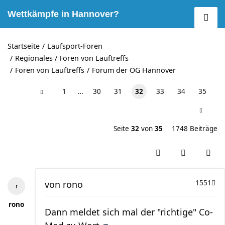
Wettkämpfe in Hannover?
Startseite
Laufsport-Foren
Regionales / Foren von Lauftreffs
Foren von Lauftreffs
Forum der OG Hannover
1
…
30
31
32
33
34
35
Seite
32
von
35
1748 Beiträge
von
rono
1551
rono
Dann meldet sich mal der "richtige" Co-