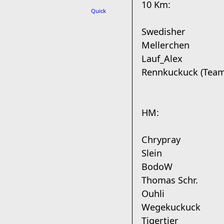
10 Km:
Quick
Swedisher
Mellerchen
Lauf_Alex
Rennkuckuck (Team
HM:
Chrypray
Slein
BodoW
Thomas Schr.
Ouhli
Wegekuckuck
Tigertier