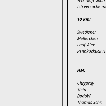
Wer läuft denn
Ich versuche ma
10 Km:
Swedisher
Mellerchen
Lauf_Alex
Rennkuckuck (T
HM:
Chrypray
Slein
BodoW
Thomas Schr.