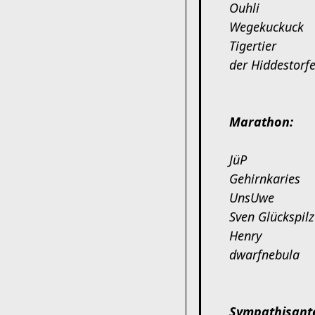
Ouhli
Wegekuckuck
Tigertier
der Hiddestorfe
Marathon:
JüP
Gehirnkaries
UnsUwe
Sven Glückspilz
Henry
dwarfnebula
Sympathisant