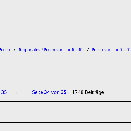
Foren
Regionales / Foren von Lauftreffs
Foren von Lauftreff
35
Seite
34
von
35
1748 Beiträge