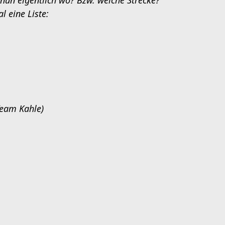
 nun eigentlich wo? Bzw. welche Strecke?
l eine Liste:
eam Kahle)