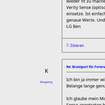
wieder fit zu mach
Verity Sense (optis
einsetze. Ist einfa
genaue Werte. Und 
LG Ben
Zitieren
Re: Brustgurt für Forer
Ich bin ja immer w
Klingeling
Belange lange genu
Ich glaube mein Mo
Sense angetreten 