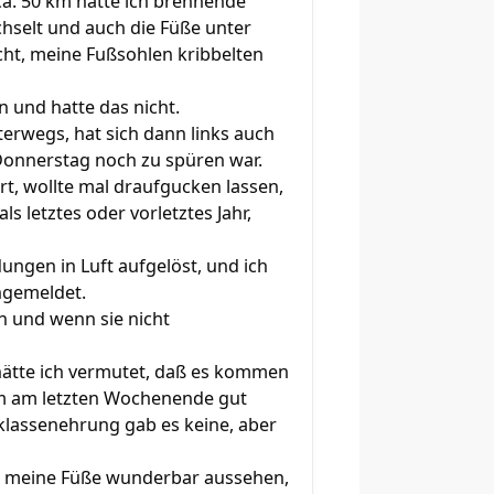
ca. 50 km hatte ich brennende
hselt und auch die Füße unter
cht, meine Fußsohlen kribbelten
n und hatte das nicht.
erwegs, hat sich dann links auch
/Donnerstag noch zu spüren war.
, wollte mal draufgucken lassen,
ls letztes oder vorletztes Jahr,
ngen in Luft aufgelöst, und ich
ngemeldet.
n und wenn sie nicht
hätte ich vermutet, daß es kommen
 km am letzten Wochenende gut
sklassenehrung gab es keine, aber
ss meine Füße wunderbar aussehen,