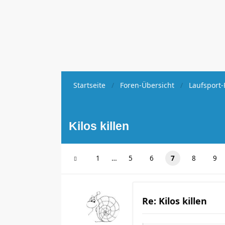
Startseite
Foren-Übersicht
Laufsport-
Kilos killen
1
…
5
6
7
8
9
Re: Kilos killen