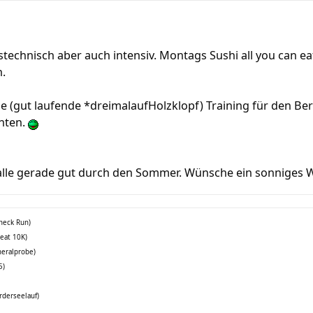
technisch aber auch intensiv. Montags Sushi all you can ea
n.
e (gut laufende *dreimalaufHolzklopf) Training für den Be
chten.
 alle gerade gut durch den Sommer. Wünsche ein sonniges
check Run)
reat 10K)
neralprobe)
5)
rderseelauf)