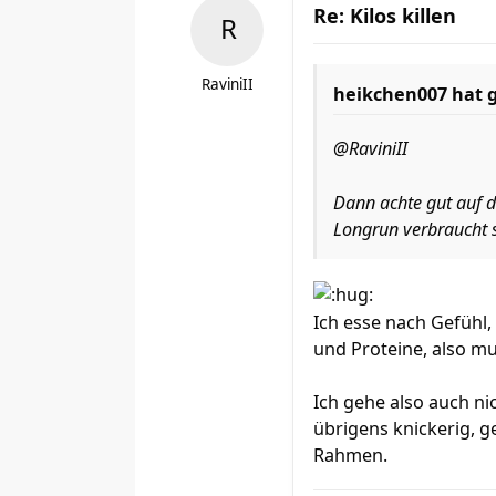
Re: Kilos killen
RaviniII
heikchen007
hat 
@RaviniII
Dann achte gut auf d
Longrun verbraucht s
Ich esse nach Gefühl,
und Proteine, also mu
Ich gehe also auch ni
übrigens knickerig, 
Rahmen.