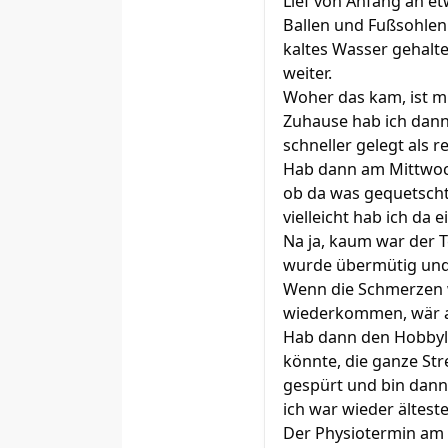
Lief von Anfang an et
Ballen und Fußsohlen
kaltes Wasser gehalte
weiter.
Woher das kam, ist mi
Zuhause hab ich dann
schneller gelegt als 
Hab dann am Mittwoch
ob da was gequetscht o
vielleicht hab ich da 
Na ja, kaum war der 
wurde übermütig und 
Wenn die Schmerzen w
wiederkommen, wär al
Hab dann den Hobbyla
könnte, die ganze St
gespürt und bin dann 
ich war wieder älteste
Der Physiotermin am 