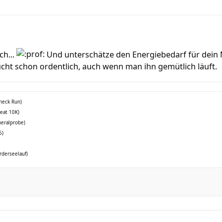
ch...
Und unterschätze den Energiebedarf für dein M
cht schon ordentlich, auch wenn man ihn gemütlich läuft.
check Run)
reat 10K)
neralprobe)
5)
rderseelauf)