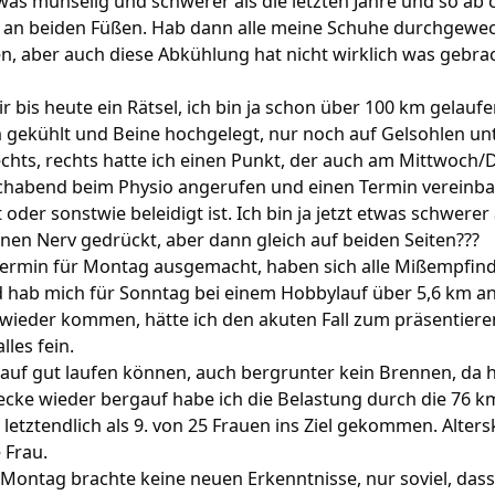
was mühselig und schwerer als die letzten Jahre und so ab 
 an beiden Füßen. Hab dann alle meine Schuhe durchgewec
n, aber auch diese Abkühlung hat nicht wirklich was gebra
r bis heute ein Rätsel, ich bin ja schon über 100 km gelaufe
 gekühlt und Beine hochgelegt, nur noch auf Gelsohlen unt
rechts, rechts hatte ich einen Punkt, der auch am Mittwoch
abend beim Physio angerufen und einen Termin vereinbart
der sonstwie beleidigt ist. Ich bin ja jetzt etwas schwerer a
einen Nerv gedrückt, aber dann gleich auf beiden Seiten???
Termin für Montag ausgemacht, haben sich alle Mißempfindu
hab mich für Sonntag bei einem Hobbylauf über 5,6 km a
ieder kommen, hätte ich den akuten Fall zum präsentiere
les fein.
uf gut laufen können, auch bergrunter kein Brennen, da 
recke wieder bergauf habe ich die Belastung durch die 76
letztendlich als 9. von 25 Frauen ins Ziel gekommen. Alter
 Frau.
Montag brachte keine neuen Erkenntnisse, nur soviel, da