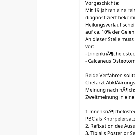
Vorgeschichte:
Mit 19 Jahren eine re
diagnostiziert bekom
Heilungsverlauf schei
auf ca. 10% der Gelen
An dieser Stelle mus
vor:
- InnenknÃ¶chelosteo
- Calcaneus Osteotom
Beide Verfahren soll
Chefarzt AbklÃ¤rungs
Meinung nach hÃ¶chst
Zweitmeinung in eine
1.InnenknÃ¶chelosteo
PBC als Knorpelersatz
2. Refixation des Aus
3. Tibialis Posterior 