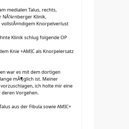
am medialen Talus, rechts,
r NÃ¼rnberger Klinik,
t vollstÃ¤ndigem Knorpelverlust
hnte Klinik schlug folgende OP
dem Knie +AMIC als Knorpelersatz
gen war es mit dem dortigen
lange mÃ¶glich ist. Meiner
vorzuschlagen, ich holte mir eine
¼r deren Vorgehen.
alus aus der Fibula sowie AMIC+