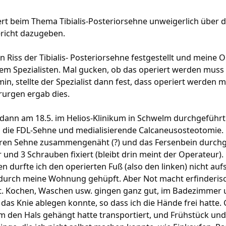
ert beim Thema Tibialis-Posteriorsehne unweigerlich über 
richt dazugeben.
n Riss der Tibialis- Posteriorsehne festgestellt und meine 
nem Spezialisten. Mal gucken, ob das operiert werden muss
in, stellte der Spezialist dann fest, dass operiert werde
rurgen ergab dies.
dann am 18.5. im Helios-Klinikum in Schwelm durchgeführt:
 die FDL-Sehne und medialisierende Calcaneusosteotomie. 
eren Sehne zusammengenäht (?) und das Fersenbein durchg
 und 3 Schrauben fixiert (bleibt drin meint der Operateur).
n durfte ich den operierten Fuß (also den linken) nicht au
 durch meine Wohnung gehüpft. Aber Not macht erfinderis
. Kochen, Waschen usw. gingen ganz gut, im Badezimmer un
 das Knie ablegen konnte, so dass ich die Hände frei hatt
um den Hals gehängt hatte transportiert, und Frühstück un