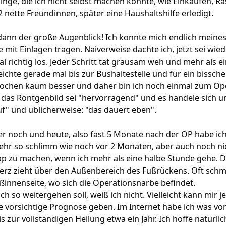
. Dinge, die ich nicht selbst machen konnte, wie Einkaufen
nette Freundinnen, später eine Haushaltshilfe erledigt.
nn der große Augenblick! Ich konnte mich endlich meines 
it Einlagen tragen. Naiverweise dachte ich, jetzt sei wieder
mal richtig los. Jeder Schritt tat grausam weh und mehr als
reichte gerade mal bis zur Bushaltestelle und für ein bissc
ochen kaum besser und daher bin ich noch einmal zum Ope
 das Röntgenbild sei "hervorragend" und es handele sich u
f" und üblicherweise: "das dauert eben".
er noch und heute, also fast 5 Monate nach der OP habe i
mehr so schlimm wie noch vor 2 Monaten, aber auch noch ni
pp zu machen, wenn ich mehr als eine halbe Stunde gehe. De
rz zieht über den Außenbereich des Fußrückens. Oft schm
ßinnenseite, wo sich die Operationsnarbe befindet.
och so weitergehen soll, weiß ich nicht. Vielleicht kann mir
e vorsichtige Prognose geben. Im Internet habe ich was vo
 zur vollständigen Heilung etwa ein Jahr. Ich hoffe natürlic