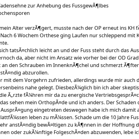
Wadensehne zur Anhebung des FussgewÃ¶lbes
nochensporen
 mein Alter verzÃ¶gert, musste nach der OP erneut ins KH 
 Nach 6 Wochem Orthese ging Laufen nur schleppend mit K
nte.
ch tatsÃ¤chlich leicht an und der Fuss steht durch das Aus
noch da, aber nicht im Ansatz wie vorher bei der OD Grad
eibt an den Schrauben im InnenknÃ¶chel und schmerzt Ã¶fte
stÃ¤ndig abzurollen.
r mit dem Vorgehrn zufrieden, allerdings wurde mir auch d
senbeins nahe gelegt. DiesbezÃ¼glich bin ich aber skeptisc
die Ã„rzte fÃ¼hren mir da zu energische VertriebsgesprÃ¤c
 das sehen mein OrthopÃ¤de und ich anders. Der Schaden de
er AusprÃ¤gung eingetreten deswegen habe ich mich damit
ttfÃ¼ssen leben zu mÃ¼ssen. Schade um die 10 Jahre Fussba
mehr anstÃ¤ndig bewÃ¤ltigen zu kÃ¶nnen in der Hoffnung d
nnen oder zukÃ¼nftige FolgeschÃ¤den abzuwenden, lebe ic