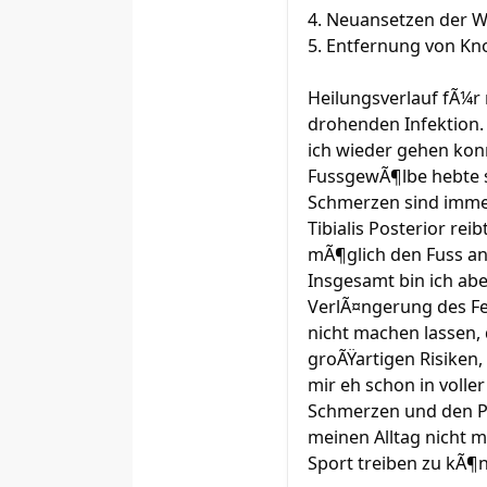
4. Neuansetzen der 
5. Entfernung von K
Heilungsverlauf fÃ¼r
drohenden Infektion.
ich wieder gehen kon
FussgewÃ¶lbe hebte si
Schmerzen sind immer
Tibialis Posterior r
mÃ¶glich den Fuss an
Insgesamt bin ich abe
VerlÃ¤ngerung des Fer
nicht machen lassen, 
groÃŸartigen Risiken,
mir eh schon in voll
Schmerzen und den Pla
meinen Alltag nicht 
Sport treiben zu kÃ¶