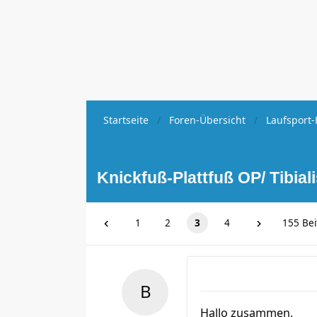
Startseite
Foren-Übersicht
Laufsport-
Knickfuß-Plattfuß OP/ Tibial
1
2
3
4
155 Bei
Hallo zusammen,