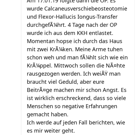
Am 17.01.19 folgte dann die OP. Es
wurde Calcaneusverschiebeosteotomie
und Flexor-Hallucis Iongus-Transfer
durchgefÃ¼hrt. 4 Tage nach der OP
wurde ich aus dem KKH entlastet.
Momentan hopse ich durch das Haus
mit zwei KrÃ¼ken. Meine Arme tuhen
schon weh und man fÃ¼hlt sich wie ein
KrÃ¼ppel. Mittwoch sollen die NÃ¤hte
rausgezogen werden. Ich weiÃŸ man
braucht viel Geduld, aber eure
BeitrÃ¤ge machen mir schon Angst. Es
ist wirklich erschreckend, dass so viele
Menschen so negative Erfahrungen
gemacht haben.
Ich werde auf jeden Fall berichten, wie
es mir weiter geht.