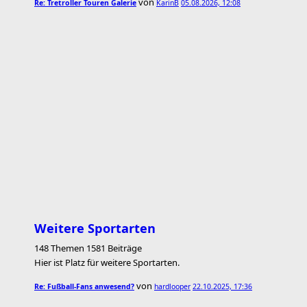
von
Re: Tretroller Touren Galerie
KarinB
05.08.2026, 12:08
Weitere Sportarten
148 Themen 1581 Beiträge
Hier ist Platz für weitere Sportarten.
von
Re: Fußball-Fans anwesend?
hardlooper
22.10.2025, 17:36