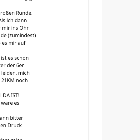
 großen Runde,
Als ich dann
r mir ins Ohr
nde (zumindest)
 es mir auf
 ist es schon
er der 6er
 leiden, mich
en 21KM noch
l DA IST!
 wäre es
dann bitter
esen Druck