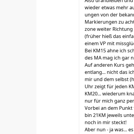
Also dranbleiben und
wieder etwas mehr auf
ungen von der bekannt
Markierungen zu achte
zone weiter Richtung
(früher hieß das einf
einem VP mit missglü
Bei KM15 ahne ich sc
des MA mag ich gar ni
Auf anderen Kurs geh
entlang... nicht das 
mir und dem selbst (h
Uhr zeigt für jeden K
KM20... wiederum knap
nur für mich ganz per
Vorbei an dem Punkt wo
bin 21KM jeweils unte
noch in mir steckt!
Aber nun - ja was... e