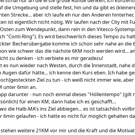
 erstmal nur an die erste große Runde denken, ich konzent
 die Umgebung und stelle fest, hin und da gibt es (kleiner
en Strecke... aber ich laufe eh nur den Anderen hinterher, 
n ist eigentlich nicht nötig. Wir laufen nach der City mit 
 Osten zum Wendepunkt, dann rein in den Vitesco-Systemp
ach "Conti-Ring"). Es wird beschwerlich dieses Tempo zu halt
ckter Becherübergabe komme ich schon sehr nahe an die 
hon wie schwer das die nächste 6KM noch werden wird... a
cht zu denken - ich verbiete es mir geradezu!
t es nun wieder nach Westen, durch die Innenstadt, nahe 
ich Augen dafür hätte... ich kenne den Kurs eben. Ich habe g
och)gesteckten Ziel zu tun - ich weiß nicht immer wie, abe
M unter 6min an.
p darunter - nun noch einmal dieses "Höllentempo" (gilt n
sönlich) für einen KM, dann habe ich es geschafft...
 die Halb-MA's ins Ziel abbiegen... es ist tatsächlich vollbr
r 6min gelaufen - ich hätte es nicht für möglich gehalten d
s stehen weitere 21KM vor mir und die Kraft und die Motivat