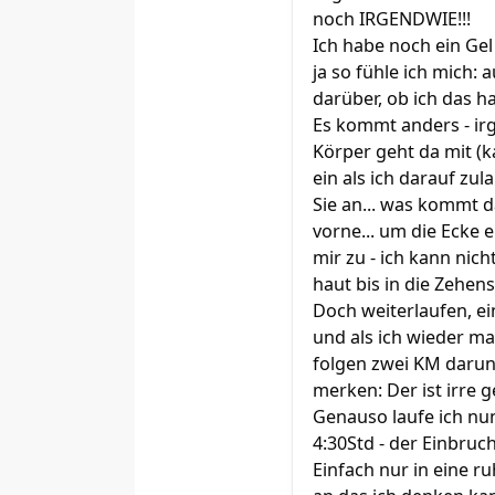
noch IRGENDWIE!!!
Ich habe noch ein Gel
ja so fühle ich mich: a
darüber, ob ich das h
Es kommt anders - irg
Körper geht da mit (
ein als ich darauf zula
Sie an... was kommt d
vorne... um die Ecke
mir zu - ich kann nich
haut bis in die Zehensp
Doch weiterlaufen, ein
und als ich wieder ma
folgen zwei KM darunte
merken: Der ist irre 
Genauso laufe ich nun
4:30Std - der Einbruc
Einfach nur in eine ru