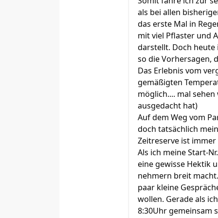
Somit fahre ich zur s
als bei allen bisherig
das erste Mal in Reg
mit viel Pflaster und
darstellt. Doch heute
so die Vorhersagen, di
Das Erlebnis vom verg
gemäßigten Temperatur
möglich.... mal sehen
ausgedacht hat)
Auf dem Weg vom Park
doch tatsächlich mein
Zeitreserve ist immer
Als ich meine Start-
eine gewisse Hektik u
nehmern breit macht.
paar kleine Gespräche
wollen. Gerade als ic
8:30Uhr gemeinsam st