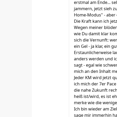
erstmal am Ende... sel
jammern, jetzt sieh z
Home-Modus" - aber es
Die Kraft kann ich je
Wegen meiner blöden E
wie Du damit klar ko
sich die Vernunft: w
ein Gel - ja klar, ein 
Erstaunlicherweise la
anders werden und ich
sagt - egal wie schwe
mich an den Inhalt me
Jeder KM wird jetzt q
ich mich der 7er Pace
die nahe Zukunft rech
heiß ist/wird, es ist
merke wie die wenige
Ich bin wieder am Ziel
sage mir immerhin has