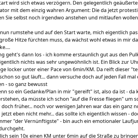
 Start wird sich etwas verzögern. Den gelegentlich geäußer
tor mit dem einzig wahren Argument: Die da jetzt protest
n Sie selbst noch irgendwo anstehen und mitlaufen wollen 
nun rumstehe und auf den Start warte, mich eigentlich pas
große Hitze fürchten muss, da wächst wohl etwas in mir da
e....
g geht's dann los - ich komme erstaunlich gut aus den Pul
eigentlich nichts was sehr ungewöhnlich ist. Ein Blick zur Uh
ege locker unter einer Pace von 6min/KM. Da reift dieser "te
 schon so gut läuft... dann versuche doch auf jeden Fall mal
fen - so ganz bewusst
nn so ein Gedanke/Plan in mir "gereift" ist, also da ist - da 
rstehen, da müsste ich schon "auf die Fresse fliegen" um 
r doch früher... noch vor wenigen Jahren war das ein ganz 
etzt eben nicht mehr... das sollte ich eigentlich wissen - do
immer "der Vernünftigste" - bin auch ein emotionaler Laufju
 durchgeht.
lich sein 10x einen KM unter 6min auf die Straße zu bring