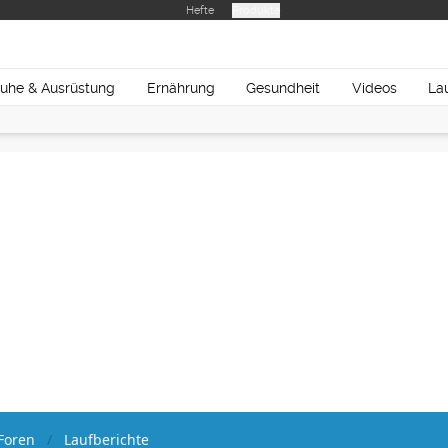
Hefte
Produkte
uhe & Ausrüstung
Ernährung
Gesundheit
Videos
La
Foren
Laufberichte