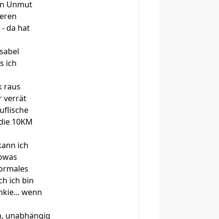
ten Unmut
ieren
- da hat
sabel
s ich
k raus
r verrät
uflische
 die 10KM
kann ich
sowas
normales
ch ich bin
nkie... wenn
en, unabhängig