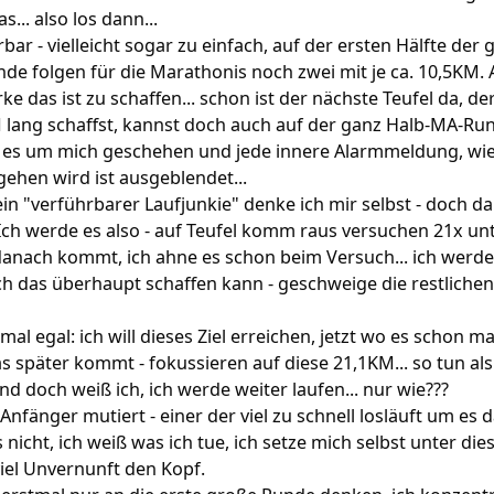
... also los dann...
bar - vielleicht sogar zu einfach, auf der ersten Hälfte der
e folgen für die Marathonis noch zwei mit je ca. 10,5KM. 
ke das ist zu schaffen... schon ist der nächste Teufel da, de
M lang schaffst, kannst doch auch auf der ganz Halb-MA-Ru
st es um mich geschehen und jede innere Alarmmeldung, wie
gehen wird ist ausgeblendet...
in "verführbarer Laufjunkie" denke ich mir selbst - doch da
ch werde es also - auf Teufel komm raus versuchen 21x unt
danach kommt, ich ahne es schon beim Versuch... ich werde
ich das überhaupt schaffen kann - geschweige die restlich
t mal egal: ich will dieses Ziel erreichen, jetzt wo es schon ma
 später kommt - fokussieren auf diese 21,1KM... so tun als
nd doch weiß ich, ich werde weiter laufen... nur wie???
 Anfänger mutiert - einer der viel zu schnell losläuft um es 
 nicht, ich weiß was ich tue, ich setze mich selbst unter di
iel Unvernunft den Kopf.