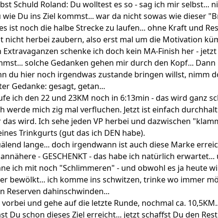
bst Schuld Roland: Du wolltest es so - sag ich mir selbst... n
u wie Du ins Ziel kommst... war da nicht sowas wie dieser "
 ist noch die halbe Strecke zu laufen... ohne Kraft und Re
tzt nicht herbei zaubern, also erst mal um die Motivation k
xtravaganzen schenke ich doch kein MA-Finish her - jetzt 
mmst... solche Gedanken gehen mir durch den Kopf... Dann
enn du hier noch irgendwas zustande bringen willst, nimm 
guter Gedanke: gesagt, getan...
ufe ich den 22 und 23KM noch in 6:13min - das wird ganz s
 werde mich zig mal verfluchen. Jetzt ist einfach durchhal
r das wird. Ich sehe jeden VP herbei und dazwischen "klam
ines Trinkgurts (gut das ich DEN habe).
uälend lange... doch irgendwann ist auch diese Marke erreic
 annähere - GESCHENKT - das habe ich natürlich erwartet...
ne ich mit noch "Schlimmeren" - und obwohl es ja heute wir
 eher bewölkt... ich komme ins schwitzen, trinke wo immer m
n Reserven dahinschwinden...
 vorbei und gehe auf die letzte Runde, nochmal ca. 10,5KM..
t Du schon dieses Ziel erreicht... jetzt schaffst Du den Res