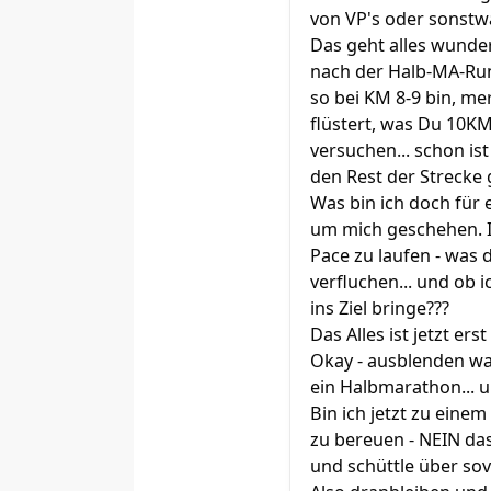
von VP's oder sonstwas
Das geht alles wunder
nach der Halb-MA-Rund
so bei KM 8-9 bin, mer
flüstert, was Du 10K
versuchen... schon i
den Rest der Strecke 
Was bin ich doch für e
um mich geschehen. I
Pace zu laufen - was 
verfluchen... und ob 
ins Ziel bringe???
Das Alles ist jetzt ers
Okay - ausblenden was
ein Halbmarathon... u
Bin ich jetzt zu einem
zu bereuen - NEIN das
und schüttle über sov