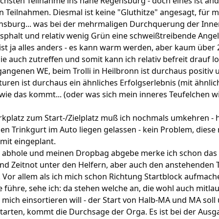
echsten Teilnahme ins nahe Regensburg - doch eines ist an
en Teilnahmen. Diesmal ist keine "Gluthitze" angesagt, für m
ensburg... was bei der mehrmaligen Durchquerung der Inne
 Asphalt und relativ wenig Grün eine schweißtreibende Ange
 ist ja alles anders - es kann warm werden, aber kaum über
e auch zutreffen und somit kann ich relativ befreit drauf lo
angenen WE, beim Trolli in Heilbronn ist durchaus positiv 
en ist durchaus ein ähnliches Erfolgserlebnis (mit ähnlich
 wie das kommt... (oder was sich mein inneres Teufelchen w
platz zum Start-/Zielplatz muß ich nochmals umkehren - 
en Trinkgurt im Auto liegen gelassen - kein Problem, diese
 mit eingeplant.
Nr. abhole und meinen Dropbag abgebe merke ich schon das
nd Zeitnot unter den Helfern, aber auch den anstehenden T
 Vor allem als ich mich schon Richtung Startblock aufmach
 führe, sehe ich: da stehen welche an, die wohl auch mitla
h mich einsortieren will - der Start von Halb-MA und MA sol
arten, kommt die Durchsage der Orga. Es ist bei der Ausg