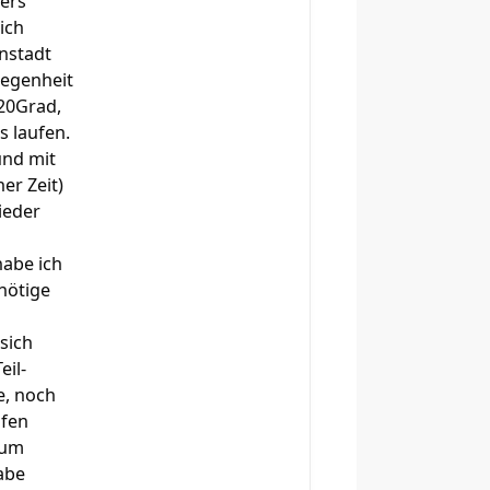
ders
ich
nstadt
legenheit
 20Grad,
s laufen.
und mit
er Zeit)
ieder
habe ich
 nötige
 sich
eil-
e, noch
ufen
l um
abe