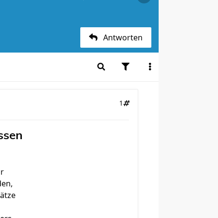
Antworten
1
ssen
or
den,
lätze