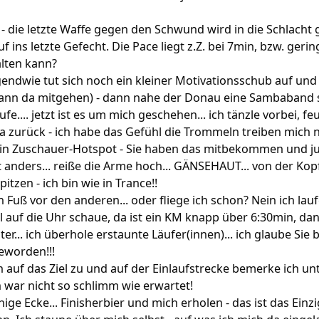
 - die letzte Waffe gegen den Schwund wird in die Schlacht
uf ins letzte Gefecht. Die Pace liegt z.Z. bei 7min, bzw. geri
alten kann?
endwie tut sich noch ein kleiner Motivationsschub auf und
kann da mitgehen) - dann nahe der Donau eine Sambaband 
ufe.... jetzt ist es um mich geschehen... ich tänzle vorbei, fe
a zurück - ich habe das Gefühl die Trommeln treiben mich 
 ein Zuschauer-Hotspot - Sie haben das mitbekommen und j
t anders... reiße die Arme hoch... GÄNSEHAUT... von der Kop
itzen - ich bin wie in Trance!!
 Fuß vor den anderen... oder fliege ich schon? Nein ich laufe
l auf die Uhr schaue, da ist ein KM knapp über 6:30min, da
r... ich überhole erstaunte Läufer(innen)... ich glaube Sie 
geworden!!!
 auf das Ziel zu und auf der Einlaufstrecke bemerke ich un
h war nicht so schlimm wie erwartet!
hige Ecke... Finisherbier und mich erholen - das ist das Einz