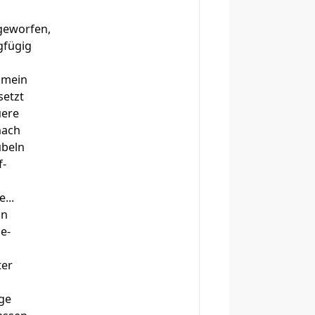
 geworfen,
ngfügig
 mein
setzt
uere
nach
ubeln
f-
...
nn
be-
ter
ige