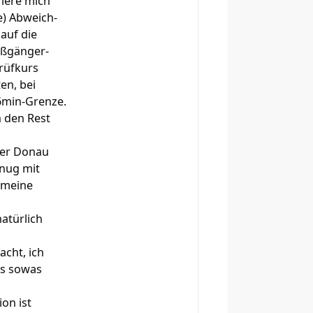
riere mich
e) Abweich-
auf die
Fußgänger-
rüfkurs
en, bei
6min-Grenze.
n den Rest
der Donau
enug mit
r meine
atürlich
acht, ich
as sowas
ion ist