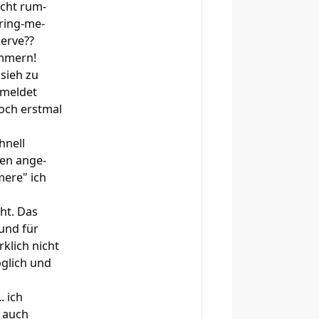
icht rum-
Bring-me-
serve??
ümmern!
sieh zu
 meldet
doch erstmal
chnell
ten ange-
mere" ich
ht. Das
 und für
klich nicht
öglich und
. ich
t auch