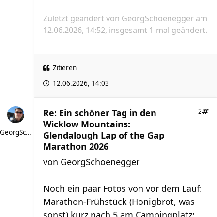
Zuletzt geändert von
GeorgSchoenegger
am
12.06.2026, 14:52, insgesamt 1-mal geändert.
Zitieren
12.06.2026, 14:03
Re: Ein schöner Tag in den
2
Wicklow Mountains:
GeorgSchoenegger
Glendalough Lap of the Gap
Marathon 2026
von
GeorgSchoenegger
Noch ein paar Fotos von vor dem Lauf:
Marathon-Frühstück (Honigbrot, was
sonst) kurz nach 5 am Campingplatz: