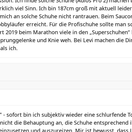
ssion. Ich finde solche Schuhe (Adios Pro 2) mache
rklich viel Sinn. Ich bin 187cm groß mit aktuell leid
 mich an solche Schuhe nicht rantrauen. Beim Sauco
obbyläufer erreicht. Für die Profischuhe sollte man 
furt 2019 beim Marathon viele in den „Superschuhen“
prunggelenke und Knie weh. Bei Levi machen die Ding
als ich.
” - sofort bin ich subjektiv wieder eine schlurfende To
nicht die Behauptung an, die Schuhe entsprechend i
einzusetzen und auszureizen. Mir ist bewusst, dass L