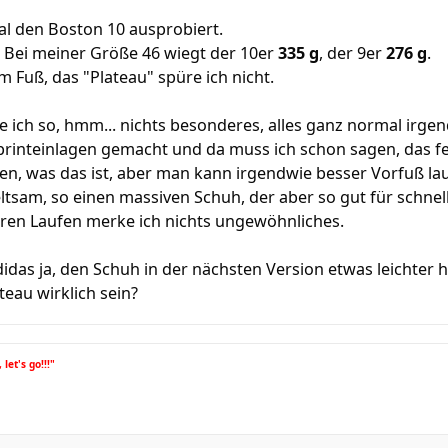
al den Boston 10 ausprobiert.
 Bei meiner Größe 46 wiegt der 10er
335 g
, der 9er
276 g
.
am Fuß, das "Plateau" spüre ich nicht.
 ich so, hmm... nichts besonderes, alles ganz normal irgen
printeinlagen gemacht und da muss ich schon sagen, das fe
n, was das ist, aber man kann irgendwie besser Vorfuß lau
ltsam, so einen massiven Schuh, der aber so gut für schnell
ren Laufen merke ich nichts ungewöhnliches.
 Adidas ja, den Schuh in der nächsten Version etwas leicht
teau wirklich sein?
 let's go!!!"