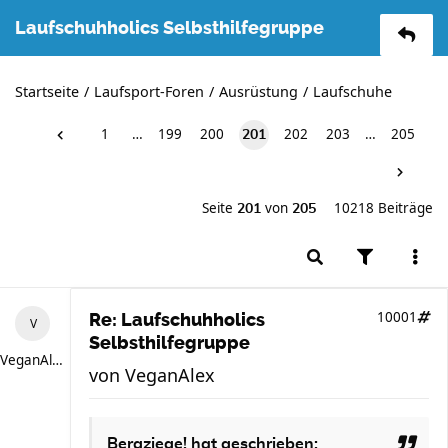
Laufschuhholics Selbsthilfegruppe
Startseite
Laufsport-Foren
Ausrüstung
Laufschuhe
1
…
199
200
202
203
…
205
201
Seite
von
10218 Beiträge
201
205
10001
Re: Laufschuhholics
Selbsthilfegruppe
VeganAlex
von
VeganAlex
Bergziege!
hat geschrieben: