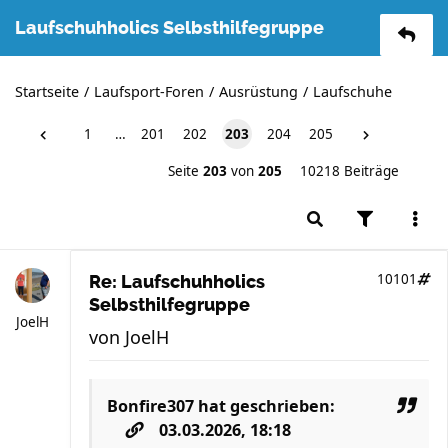
Laufschuhholics Selbsthilfegruppe
Startseite
Laufsport-Foren
Ausrüstung
Laufschuhe
1
…
201
202
203
204
205
Seite
203
von
205
10218 Beiträge
10101
Re: Laufschuhholics
Selbsthilfegruppe
JoelH
von
JoelH
Bonfire307
hat geschrieben:
03.03.2026, 18:18