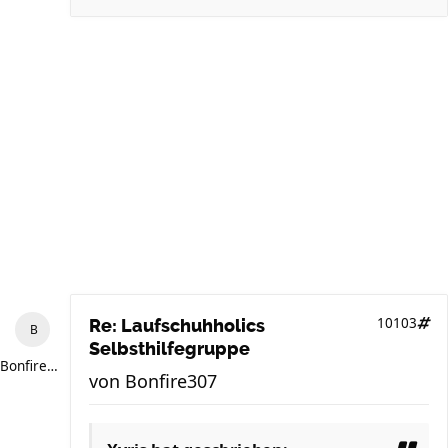
10103
Re: Laufschuhholics
Selbsthilfegruppe
Bonfire307
von
Bonfire307