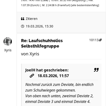
5 km: 14:47 min (Calw) | 10 km: 30:32 min (Augsburg) | HM:
1:07:39 (Zürich) | M: 2:24:08 h (Frankfurt)
[alle bestenlistenfähig]
Zitieren
19.03.2026, 15:30
10113
Re: Laufschuhholics
Selbsthilfegruppe
Xyris
von
Xyris
JoelH
hat geschrieben:
18.03.2026, 11:57
Nochmal zurück zum Deviate, bin endlich
zum Schuhwiegen gekommen.
Von oben nach unten, zweimal Deviate 2,
einmal Deviate 3 und einmal Deviate 4.