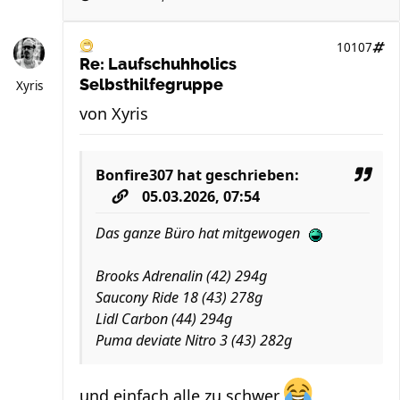
10107
Re: Laufschuhholics
Selbsthilfegruppe
Xyris
von
Xyris
Bonfire307
hat geschrieben:
05.03.2026, 07:54
Das ganze Büro hat mitgewogen
Brooks Adrenalin (42) 294g
Saucony Ride 18 (43) 278g
Lidl Carbon (44) 294g
Puma deviate Nitro 3 (43) 282g
und einfach alle zu schwer