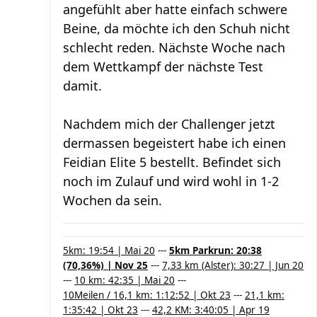
angefühlt aber hatte einfach schwere
Beine, da möchte ich den Schuh nicht
schlecht reden. Nächste Woche nach
dem Wettkampf der nächste Test
damit.
Nachdem mich der Challenger jetzt
dermassen begeistert habe ich einen
Feidian Elite 5 bestellt. Befindet sich
noch im Zulauf und wird wohl in 1-2
Wochen da sein.
5km: 19:54 | Mai 20
---
5km Parkrun: 20:38
(70,36%) | Nov 25
---
7,33 km (Alster): 30:27 | Jun 20
---
10 km: 42:35 | Mai 20
---
10Meilen / 16,1 km: 1:12:52 | Okt 23
---
21,1 km:
1:35:42 | Okt 23
---
42,2 KM: 3:40:05 | Apr 19