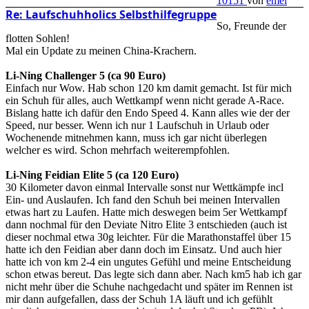
10151
von
emel
Re: Laufschuhholics Selbsthilfegruppe
So, Freunde der
flotten Sohlen!
Mal ein Update zu meinen China-Krachern.
Li-Ning Challenger 5 (ca 90 Euro)
Einfach nur Wow. Hab schon 120 km damit gemacht. Ist für mich
ein Schuh für alles, auch Wettkampf wenn nicht gerade A-Race.
Bislang hatte ich dafür den Endo Speed 4. Kann alles wie der der
Speed, nur besser. Wenn ich nur 1 Laufschuh in Urlaub oder
Wochenende mitnehmen kann, muss ich gar nicht überlegen
welcher es wird. Schon mehrfach weiterempfohlen.
Li-Ning Feidian Elite 5 (ca 120 Euro)
30 Kilometer davon einmal Intervalle sonst nur Wettkämpfe incl
Ein- und Auslaufen. Ich fand den Schuh bei meinen Intervallen
etwas hart zu Laufen. Hatte mich deswegen beim 5er Wettkampf
dann nochmal für den Deviate Nitro Elite 3 entschieden (auch ist
dieser nochmal etwa 30g leichter. Für die Marathonstaffel über 15
hatte ich den Feidian aber dann doch im Einsatz. Und auch hier
hatte ich von km 2-4 ein ungutes Gefühl und meine Entscheidung
schon etwas bereut. Das legte sich dann aber. Nach km5 hab ich gar
nicht mehr über die Schuhe nachgedacht und später im Rennen ist
mir dann aufgefallen, dass der Schuh 1A läuft und ich gefühlt