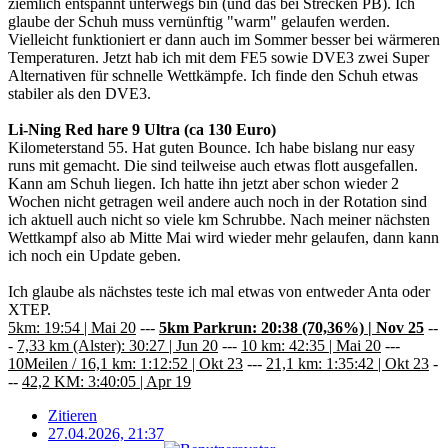
ziemlich entspannt unterwegs bin (und das bei Strecken PB). Ich
glaube der Schuh muss vernünftig "warm" gelaufen werden.
Vielleicht funktioniert er dann auch im Sommer besser bei wärmeren
Temperaturen. Jetzt hab ich mit dem FE5 sowie DVE3 zwei Super
Alternativen für schnelle Wettkämpfe. Ich finde den Schuh etwas
stabiler als den DVE3.
Li-Ning Red hare 9 Ultra (ca 130 Euro)
Kilometerstand 55. Hat guten Bounce. Ich habe bislang nur easy
runs mit gemacht. Die sind teilweise auch etwas flott ausgefallen.
Kann am Schuh liegen. Ich hatte ihn jetzt aber schon wieder 2
Wochen nicht getragen weil andere auch noch in der Rotation sind
ich aktuell auch nicht so viele km Schrubbe. Nach meiner nächsten
Wettkampf also ab Mitte Mai wird wieder mehr gelaufen, dann kann
ich noch ein Update geben.
Ich glaube als nächstes teste ich mal etwas von entweder Anta oder
XTEP.
5km: 19:54 | Mai 20
---
5km Parkrun: 20:38 (70,36%) | Nov 25
--
-
7,33 km (Alster): 30:27 | Jun 20
---
10 km: 42:35 | Mai 20
---
10Meilen / 16,1 km: 1:12:52 | Okt 23
---
21,1 km: 1:35:42 | Okt 23
-
--
42,2 KM: 3:40:05 | Apr 19
Zitieren
27.04.2026, 21:37