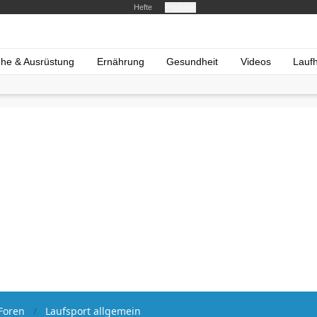
Hefte
Produkte
he & Ausrüstung
Ernährung
Gesundheit
Videos
Lauf
Foren
Laufsport allgemein