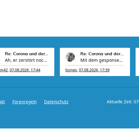
Re: Corona und der Sport
Re: Corona und der Sport
Ah, er zerstört noch mehr und baut Mist mit frem
Mit dem gesponserten Helipad läuft es auch nicht
en42
,
07.08.2026, 17:44
bones
,
07.08.2026, 17:39
akt
Forenregeln
Datenschutz
Aktuelle Zeit: 0