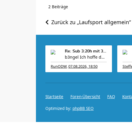
2 Beiträge
Zurück zu „Laufsport allgemein“
Re: Sub 3:20h mit 3-4 mal Training die Woche machb
b3ngel Ich hoffe das leichte Kopfweh geht schn
RunODW
,
07.08.2026, 18:50
Steff
Startseite
Foren-Übersicht
FAQ
Kont
Optimized by:
phpBB SEO