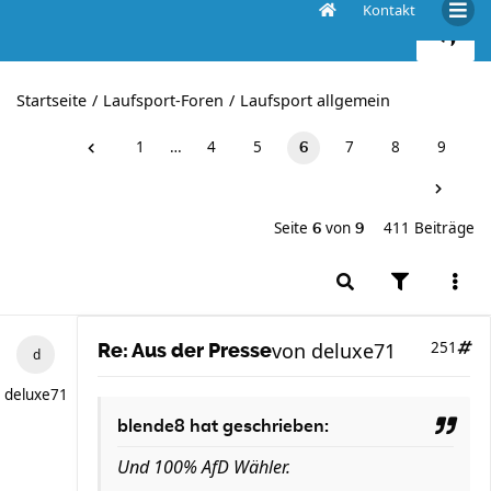
Kontakt
Aus der Presse
Startseite
Laufsport-Foren
Laufsport allgemein
1
…
4
5
7
8
9
6
Seite
von
411 Beiträge
6
9
von
deluxe71
251
Re: Aus der Presse
deluxe71
blende8 hat geschrieben:
Und 100% AfD Wähler.