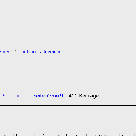
Foren
Laufsport allgemein
9
Seite
7
von
9
411 Beiträge