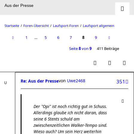
Aus der Presse
Startseite
Foren-Übersicht
Laufsport-Foren
Laufsport allgemein
1
…
5
6
7
8
9
Seite
8
von
9
411 Beiträge
von
Uwe2468
Re: Aus der Presse
351
Der "Opi" ist noch richtig gut in Schuss.
Allerdings glaube ich nicht daran, dass
seine 6 Stents schuld am
zwieschenzeitlichen Walker-Tempo sind.
Wieso auch? Um sein Herz weiterhin