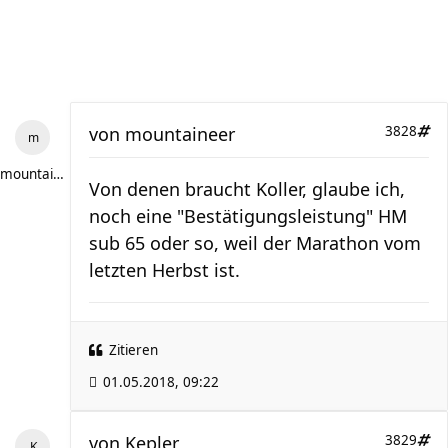
von
mountaineer
3828
mountaineer
Von denen braucht Koller, glaube ich,
noch eine "Bestätigungsleistung" HM
sub 65 oder so, weil der Marathon vom
letzten Herbst ist.
Zitieren
01.05.2018, 09:22
von
Kepler
3829