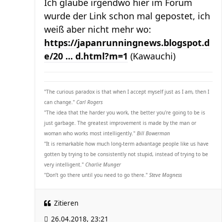
Ich glaube irgendwo hier im Forum
wurde der Link schon mal gepostet, ich
weiß aber nicht mehr wo:
https://japanrunningnews.blogspot.d
e/20 ... d.html?m=1
(Kawauchi)
"The curious paradox is that when I accept myself just as I am, then I
can change."
Carl Rogers
"The idea that the harder you work, the better you're going to be is
just garbage. The greatest improvement is made by the man or
woman who works most intelligently."
Bill Bowerman
"It is remarkable how much long-term advantage people like us have
gotten by trying to be consistently not stupid, instead of trying to be
very intelligent."
Charlie Munger
"Don’t go there until you need to go there."
Steve Magness
Zitieren
26.04.2018, 23:21