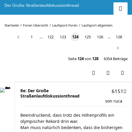
Der Große Straßenlaufdiskussionthread
Startseite
Foren-Übersicht
Laufsport-Foren
Laufsport allgemein
1
…
122
123
124
125
126
…
128
Seite
124
von
128
6354 Beiträge
Re: Der Große
6151
Straßenlaufdiskussionthread
von
ruca
Beeindruckend, dass trotz des Höhenprofils ein
olympischer Rekord drin war.
Man muss natürlich bedenken, dass die bisherigen