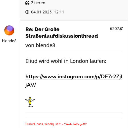
Zitieren
04.01.2025, 12:11
6207
Re: Der Große
Straßenlaufdiskussionthread
blende8
von
blende8
Eliud wird wohl in London laufen:
https://www.instagram.com/p/DE7r2ZjI
jAV/
Dunkel, nass, windig, kalt. -
"Yeah, let's go!!!"