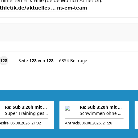
ierten Erik Hille (beide Munich Athletics)."
thletik.de/aktuelles ... ns-em-team
128
Seite
128
von
128
6354 Beiträge
Re: Sub 3:20h mit 3-4 mal Training die Woche machb
Re: Sub 3:20h mit 3-4 mal Training die Woche machb
Super Training gestern Antracis Wollte schon mal v
Schwimmen ohne Neo ist zäh. Heute 2553m in 67 Minu
esire
,
06.08.2026, 21:32
Antracis
,
06.08.2026, 21:26