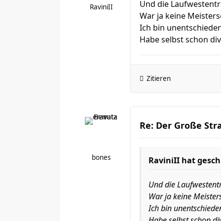
Und die Laufwestenträ
RaviniII
War ja keine Meister
Ich bin unentschieden
Habe selbst schon d
Zitieren
Re: Der Große Str
bones
RaviniII
hat gesch
Und die Laufwestenträ
War ja keine Meister
Ich bin unentschiede
Habe selbst schon d