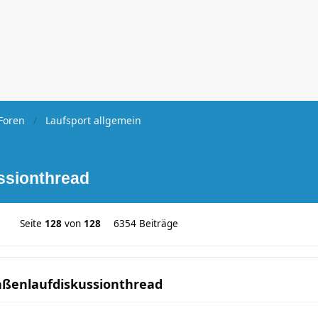
Foren
Laufsport allgemein
ssionthread
Seite
128
von
128
6354 Beiträge
aßenlaufdiskussionthread