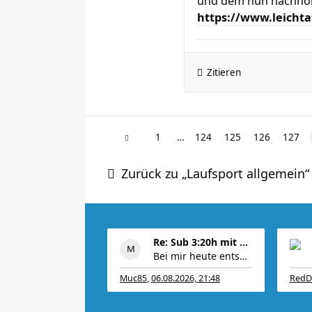
und dem nun nachnomin
https://www.leichta
Zitieren
1
…
124
125
126
127
Zurück zu „Laufsport allgemein“
Re: Sub 3:20h mit 3-4 mal Training die Woche machb
Bei mir heute entspannt 10km very easy @5:20
Muc85
,
06.08.2026, 21:48
RedD