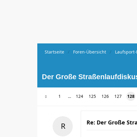
Startseite
Foren-Übersicht
Laufsport-
Der Große Straßenlaufdisku
1
…
124
125
126
127
128
Re: Der Große Str