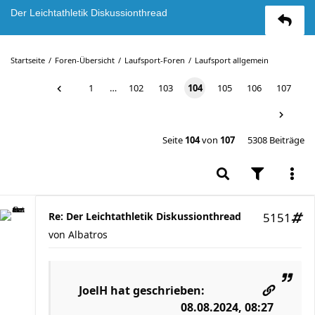
Der Leichtathletik Diskussionthread
Startseite
Foren-Übersicht
Laufsport-Foren
Laufsport allgemein
1
…
102
103
104
105
106
107
Seite
104
von
107
5308 Beiträge
Re: Der Leichtathletik Diskussionthread
5151
von
Albatros
JoelH
hat geschrieben:
08.08.2024, 08:27