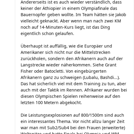
Andererseits ist es auch wieder verständlich, dass
keiner der Äthiopier in einem Olympiafinale das
Bauernopfer geben wollte. Im Team hätten sie Jakob
vielleicht geknackt. Aber wenn man nach zwei KM
noch auf 14-Minuten-Kurs liegt, ist das Ding
eigentlich schon gelaufen.
Überhaupt ist auffällig, wie die Europäer und
Amerikaner sich nicht nur die Mittelstrecken
zurückholen, sondern den Afrikanern auch auf der
Langstrecke wieder näherkommen. Siehe Grant
Fisher oder Batocletti. Von eingebürgerten
Afrikanern ganz zu schweigen (Lubalu, Bashdi...).
Das hat sicherlich viel mit dem Training zu tun, aber
auch mit der Taktik im Rennen. Afrikaner wurden bei
diesen Olympischen Spielen reihenweise auf den
letzten 100 Metern abgekocht.
Die Leistungsexplosionen auf 800/1500m sind auch
ein interessantes Thema. Vor nicht allzu langer Zeit
war man mit Sub2/Sub4 bei den Frauen (erweiterte)
Weltspitze und hatte Finals bei Olympia und WM