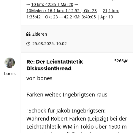
---
10 km: 42:35 | Mai 20
---
10Meilen / 16,1 km: 1:12:52 | Okt 23
---
21,1 km:
1:35:42 | Okt 23
---
42,2 KM: 3:40:05 | Apr 19
Zitieren
25.08.2025, 10:02
5266
Re: Der Leichtathletik
Diskussionthread
bones
von
bones
Farken weiter, Ingebrigtsen raus
"Schock für Jakob Ingebrigtsen:
Während Robert Farken (Leipzig) bei der
Leichtathletik-WM in Tokio über 1500 m