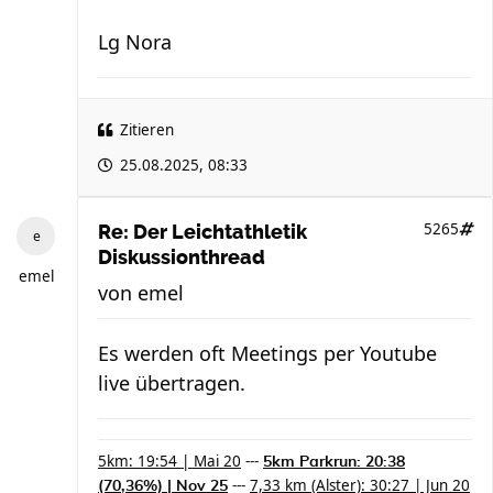
Lg Nora
Zitieren
25.08.2025, 08:33
5265
Re: Der Leichtathletik
Diskussionthread
emel
von
emel
Es werden oft Meetings per Youtube
live übertragen.
5km: 19:54 | Mai 20
---
5km Parkrun: 20:38
---
7,33 km (Alster): 30:27 | Jun 20
(70,36%) | Nov 25