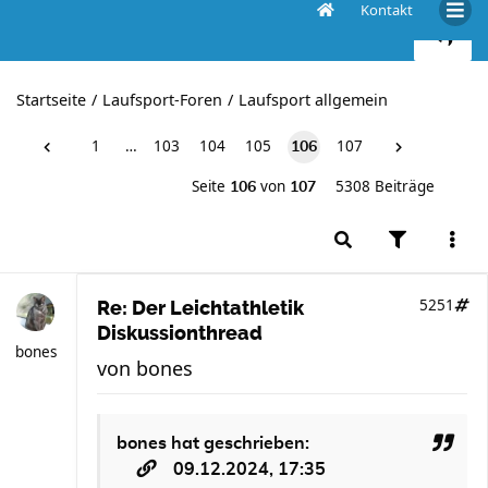
Kontakt
Der Leichtathletik Diskussionthread
Startseite
Laufsport-Foren
Laufsport allgemein
1
…
103
104
105
107
106
Seite
von
5308 Beiträge
106
107
5251
Re: Der Leichtathletik
Diskussionthread
bones
von
bones
bones
hat geschrieben:
09.12.2024, 17:35