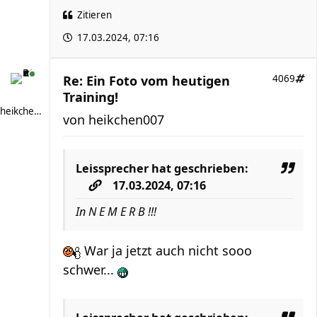
Zitieren
17.03.2024, 07:16
Re: Ein Foto vom heutigen
4069
Training!
heikchen007
von
heikchen007
Leissprecher
hat geschrieben:
17.03.2024, 07:16
In N E M E R B !!!
War ja jetzt auch nicht sooo
schwer...