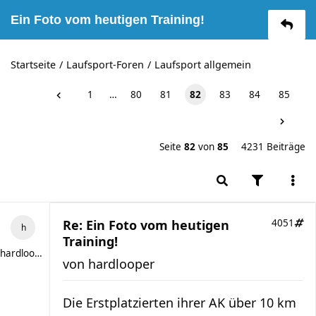
Ein Foto vom heutigen Training!
Startseite
Laufsport-Foren
Laufsport allgemein
1
…
80
81
82
83
84
85
Seite
82
von
85
4231 Beiträge
Re: Ein Foto vom heutigen
4051
Training!
hardlooper
von
hardlooper
Die Erstplatzierten ihrer AK über 10 km