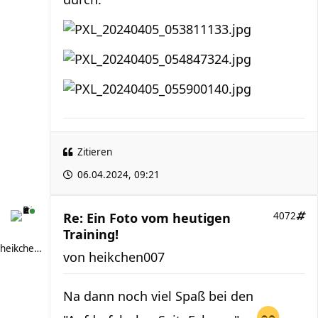
Zitieren
06.04.2024, 09:21
Re: Ein Foto vom heutigen
4072
Training!
heikchen007
von
heikchen007
Na dann noch viel Spaß bei den