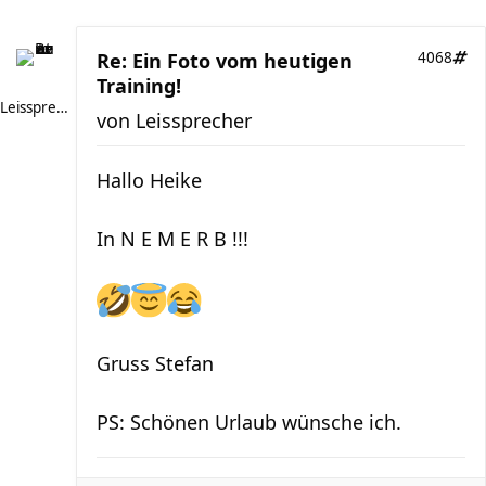
Re: Ein Foto vom heutigen
4068
Training!
Leissprecher
von
Leissprecher
Hallo Heike
In N E M E R B !!!
Gruss Stefan
PS: Schönen Urlaub wünsche ich.