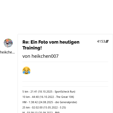
4153
Re: Ein Foto vom heutigen
Training!
heikchen007
von
heikchen007
5 km - 21:41 (18.10.2025 - SportScheck Run)
10 km - 44:40 (16.10.2022 - The Great 10K)
HM - 1:38:42 (24.08.2025 - die Generalprobe)
25 km - 02:02:00 (15.05.2022 - S 25)
M - 03:38:13 (25.09.2022 - BM)