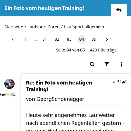
Ein Foto vom heutigen Training!
Startseite
Laufsport-Foren
Laufsport allgemein
1
…
81
82
83
85
84
Seite
von
4231 Beiträge
84
85
4151
Re: Ein Foto vom heutigen
Training!
GeorgSchoenegger
von
GeorgSchoenegger
Heute sehr angenehmes Laufwetter
nach abendlichen Regenfällen gestern -
ein paar Wolken und nicht viel über