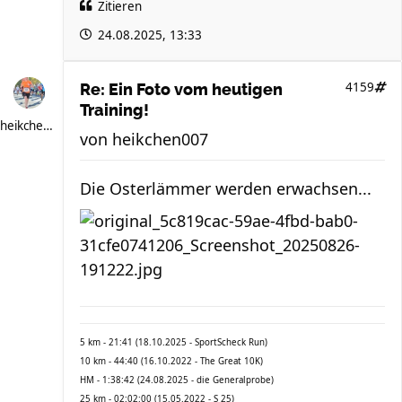
Zitieren
24.08.2025, 13:33
4159
Re: Ein Foto vom heutigen
Training!
heikchen007
von
heikchen007
Die Osterlämmer werden erwachsen...
5 km - 21:41 (18.10.2025 - SportScheck Run)
10 km - 44:40 (16.10.2022 - The Great 10K)
HM - 1:38:42 (24.08.2025 - die Generalprobe)
25 km - 02:02:00 (15.05.2022 - S 25)