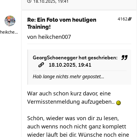
18.10.2025, 19:41
4162
Re: Ein Foto vom heutigen
Training!
heikchen007
von
heikchen007
GeorgSchoenegger
hat geschrieben:
18.10.2025, 19:41
Hab lange nichts mehr gepostet...
War auch schon kurz davor, eine
Vermisstenmeldung aufzugeben..
Schön, wieder was von dir zu lesen,
auch wenns noch nicht ganz komplett
wieder läuft bei dir. Wünsche noch eine