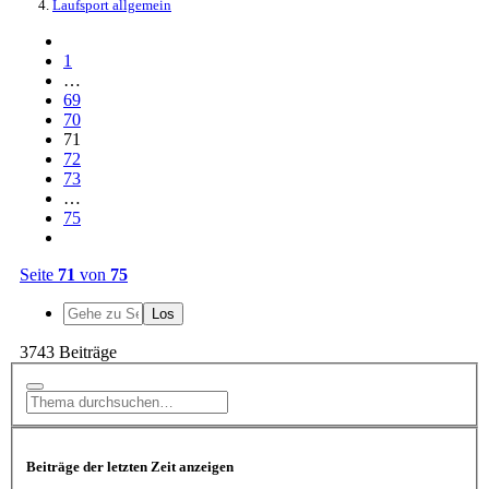
Laufsport allgemein
1
…
69
70
71
72
73
…
75
Seite
71
von
75
3743 Beiträge
Beiträge der letzten Zeit anzeigen