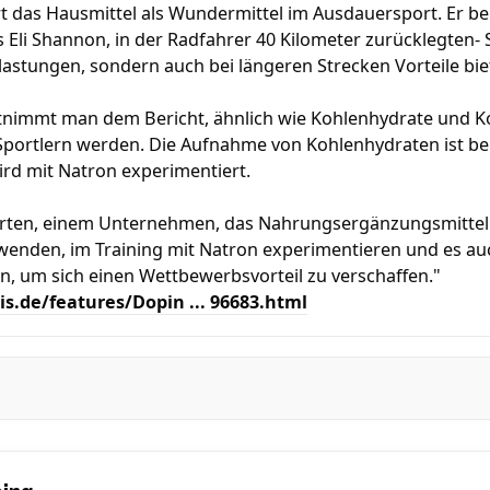
rt das Hausmittel als Wundermittel im Ausdauersport. Er be
 Eli Shannon, in der Radfahrer 40 Kilometer zurücklegten- S
lastungen, sondern auch bei längeren Strecken Vorteile bi
tnimmt man dem Bericht, ähnlich wie Kohlenhydrate und Kof
portlern werden. Die Aufnahme von Kohlenhydraten ist bei
ird mit Natron experimentiert.
ten, einem Unternehmen, das Nahrungsergänzungsmittel her
rwenden, im Training mit Natron experimentieren und es a
 um sich einen Wettbewerbsvorteil zu verschaffen."
is.de/features/Dopin ... 96683.html