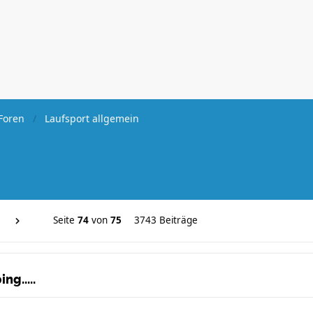
Foren
Laufsport allgemein
Seite
74
von
75
3743 Beiträge
ng.....