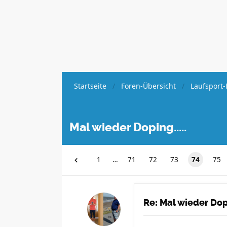
Startseite
Foren-Übersicht
Laufsport-
Mal wieder Doping.....
1
…
71
72
73
74
75
Re: Mal wieder Dopi