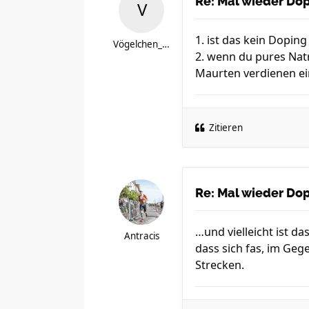
Re: Mal wieder Dopi
1. ist das kein Doping
Vögelchen_is_back
2. wenn du pures Natr
Maurten verdienen ei
Zitieren
Re: Mal wieder Dopi
…und vielleicht ist da
Antracis
dass sich fas, im Geg
Strecken.