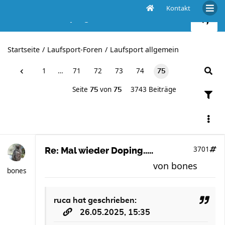
Kontakt
Mal wieder Doping.....
Startseite
Laufsport-Foren
Laufsport allgemein
1
…
71
72
73
74
75
Seite
von
3743 Beiträge
75
75
3701
Re: Mal wieder Doping.....
von
bones
bones
ruca
hat geschrieben:
26.05.2025, 15:35