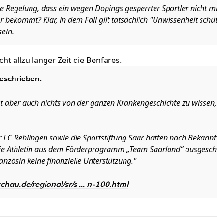
ie Regelung, dass ein wegen Dopings gesperrter Sportler nicht mi
er bekommt? Klar, in dem Fall gilt tatsächlich "Unwissenheit schü
sein.
ht allzu langer Zeit die Benfares.
eschrieben:
nt aber auch nichts von der ganzen Krankengeschichte zu wissen, 
er LC Rehlingen sowie die Sportstiftung Saar hatten nach Beka
ie Athletin aus dem Förderprogramm „Team Saarland“ ausgeschlo
anzösin keine finanzielle Unterstützung."
hau.de/regional/sr/s ... n-100.html