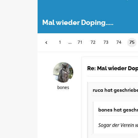
Mal wieder Doping.....
1
…
71
72
73
74
75
Re: Mal wieder Dopi
bones
ruca
hat geschrieb
bones
hat geschr
Sogar der Verein w