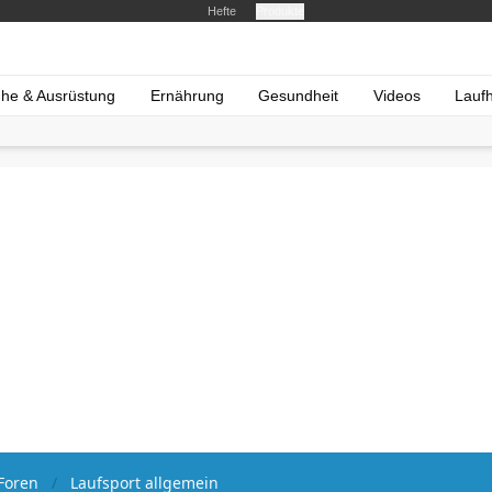
Hefte
Produkte
he & Ausrüstung
Ernährung
Gesundheit
Videos
Lauf
Foren
Laufsport allgemein