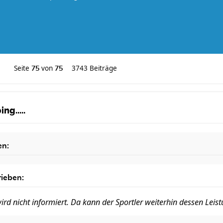
Seite
von
3743 Beiträge
75
75
ng.....
en:
ieben:
ird nicht informiert. Da kann der Sportler weiterhin dessen Le