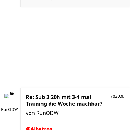
Re: Sub 3:20h mit 3-4 mal
78203
Training die Woche machbar?
RunODW
von
RunODW
@Albatros